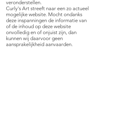
veronderstellen.
Curly's Art streeft naar een zo actueel
mogelijke website. Mocht ondanks
deze inspanningen de informatie van
of de inhoud op deze website
onvolledig en of onjuist zijn, dan
kunnen wij daarvoor geen
aansprakelijkheid aanvaarden.
De informatie en/of producten op
deze website worden aangeboden
zonder enige vorm van garantie en of
aanspraak op juistheid. Wij behouden
ons het recht voor om deze
materialen te wijzigen, te verwijderen
of opnieuw te plaatsen zonder enige
voorafgaande mededeling. Curly's
Art aanvaardt geen aansprakelijkheid
voor enige informatie die op websites
staat waarnaar wij via hyperlinks
verwijzen.
Wijzigingen