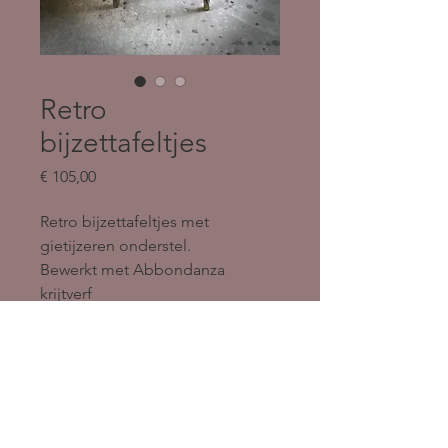
Retro
bijzettafeltjes
Prijs
€ 105,00
Retro bijzettafeltjes met 
gietijzeren onderstel.
Bewerkt met Abbondanza 
krijtverf
Kleur: Slate, Brocante, Antiek 
goud
Agewerkte laag: Clear wax
Tafel 1: H 50 - B 51 - D 31
Tafel 2: H 46 - B 42 - D 31
Tafel 3: H41 - B 32 - D 31