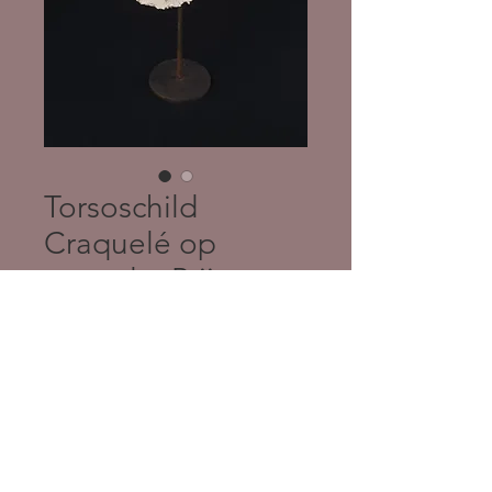
Torsoschild
Craquelé op
staander Prijs op
aanvraag
Prijs
€ 0,00
Torso (hol) gemaakt van gips, klei 
en acryl.
Staander: Staal
H 85 cm